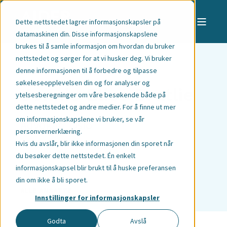
Dette nettstedet lagrer informasjonskapsler på
datamaskinen din. Disse informasjonskapslene
brukes til å samle informasjon om hvordan du bruker
nettstedet og sørger for at vi husker deg. Vi bruker
denne informasjonen til å forbedre og tilpasse
søkeleseopplevelsen din og for analyser og
Jennie Elise Bratlie
ytelsesberegninger om våre besøkende både på
dette nettstedet og andre medier. For å finne ut mer
om informasjonskapslene vi bruker,
se vår
Advokat | Oslo
personvernerklæring
.
Hvis du avslår, blir ikke informasjonen din sporet når
du besøker dette nettstedet. Én enkelt
informasjonskapsel blir brukt til å huske preferansen
din om ikke å bli sporet.
ALLE ANSATTE
Innstillinger for informasjonskapsler
Godta
Avslå