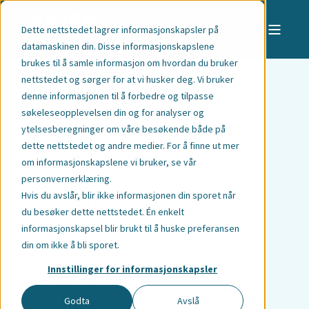
Dette nettstedet lagrer informasjonskapsler på
datamaskinen din. Disse informasjonskapslene
brukes til å samle informasjon om hvordan du bruker
nettstedet og sørger for at vi husker deg. Vi bruker
denne informasjonen til å forbedre og tilpasse
søkeleseopplevelsen din og for analyser og
Renate Sandland
ytelsesberegninger om våre besøkende både på
dette nettstedet og andre medier. For å finne ut mer
Henriksen
om informasjonskapslene vi bruker,
se vår
personvernerklæring
.
Hvis du avslår, blir ikke informasjonen din sporet når
Direktør | Marked | Oslo
du besøker dette nettstedet. Én enkelt
informasjonskapsel blir brukt til å huske preferansen
din om ikke å bli sporet.
Innstillinger for informasjonskapsler
ALLE ANSATTE
Godta
Avslå