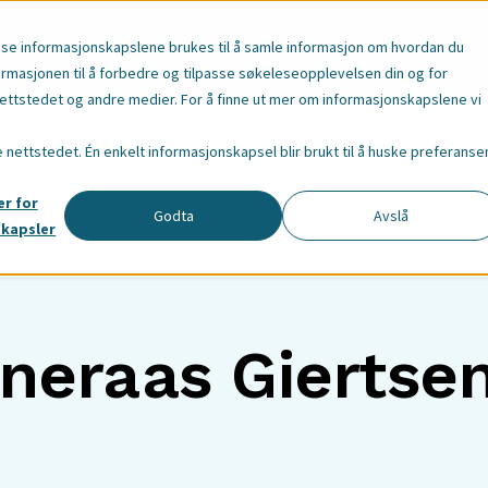
e
Våre Ansatte
Om Oss
Ressurser
Aktuelt
sse informasjonskapslene brukes til å samle informasjon om hvordan du
ormasjonen til å forbedre og tilpasse søkeleseopplevelsen din og for
tstedet og andre medier. For å finne ut mer om informasjonskapslene vi
e nettstedet. Én enkelt informasjonskapsel blir brukt til å huske preferanse
er for
Godta
Avslå
skapsler
neraas Giertse