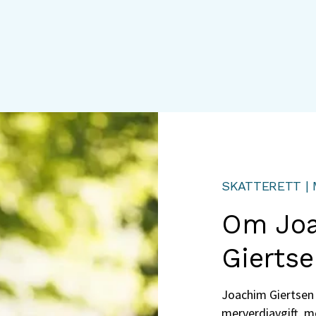
SKATTERETT |
Om Joa
Gierts
Joachim Giertsen
merverdiavgift, m