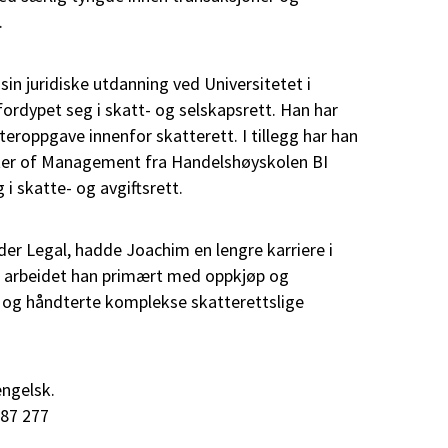
.
sin juridiske utdanning ved Universitetet i
fordypet seg i skatt- og selskapsrett. Han har
eroppgave innenfor skatterett. I tillegg har han
ter of Management fra Handelshøyskolen BI
 i skatte- og avgiftsrett.
der Legal, hadde Joachim en lengre karriere i
r arbeidet han primært med oppkjøp og
, og håndterte komplekse skatterettslige
engelsk.
 87 277