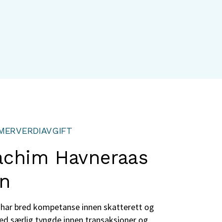
 MERVERDIAVGIFT
chim Havneraas
en
 har bred kompetanse innen skatterett og
ed særlig tyngde innen transaksjoner og