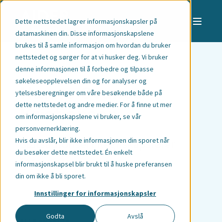
Dette nettstedet lagrer informasjonskapsler på
datamaskinen din. Disse informasjonskapslene
brukes til å samle informasjon om hvordan du bruker
nettstedet og sørger for at vi husker deg. Vi bruker
denne informasjonen til å forbedre og tilpasse
søkeleseopplevelsen din og for analyser og
Hanne Svanes
ytelsesberegninger om våre besøkende både på
dette nettstedet og andre medier. For å finne ut mer
Kristiansen
om informasjonskapslene vi bruker,
se vår
personvernerklæring
.
Hvis du avslår, blir ikke informasjonen din sporet når
Statsautorisert Regnskapsfører |
du besøker dette nettstedet. Én enkelt
Stavanger
informasjonskapsel blir brukt til å huske preferansen
din om ikke å bli sporet.
Innstillinger for informasjonskapsler
Godta
Avslå
ALLE ANSATTE