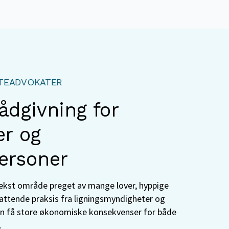
TEADVOKATER
ådgivning for
er og
ersoner
ekst område preget av mange lover, hyppige
ttende praksis fra ligningsmyndigheter og
an få store økonomiske konsekvenser for både
.