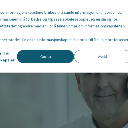
e
Våre Ansatte
Om Oss
Ressurser
Aktuelt
sse informasjonskapslene brukes til å samle informasjon om hvordan du
ormasjonen til å forbedre og tilpasse søkeleseopplevelsen din og for
tstedet og andre medier. For å finne ut mer om informasjonskapslene vi
e nettstedet. Én enkelt informasjonskapsel blir brukt til å huske preferanse
er for
Godta
Avslå
skapsler