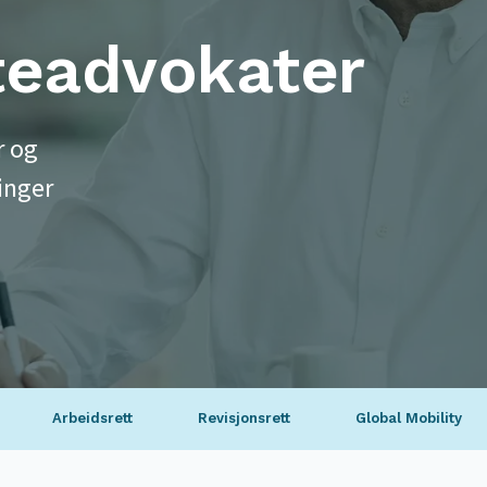
teadvokater
r og
inger
Arbeidsrett
Revisjonsrett
Global Mobility