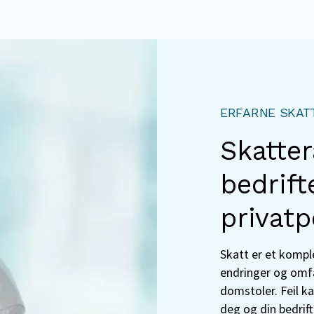
ERFARNE SKAT
Skatter
bedrift
privatp
Skatt er et kompl
endringer og omfa
domstoler. Feil k
deg og din bedrift