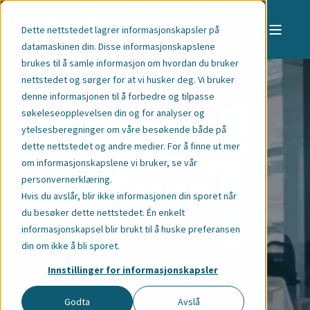
Dette nettstedet lagrer informasjonskapsler på
datamaskinen din. Disse informasjonskapslene
brukes til å samle informasjon om hvordan du bruker
nettstedet og sørger for at vi husker deg. Vi bruker
denne informasjonen til å forbedre og tilpasse
søkeleseopplevelsen din og for analyser og
Arbeidsgivers
ytelsesberegninger om våre besøkende både på
dette nettstedet og andre medier. For å finne ut mer
plikter—komplett
om informasjonskapslene vi bruker,
se vår
personvernerklæring
.
guide til norsk
Hvis du avslår, blir ikke informasjonen din sporet når
du besøker dette nettstedet. Én enkelt
arbeidsrett
informasjonskapsel blir brukt til å huske preferansen
din om ikke å bli sporet.
Som arbeidsgiver plikter du å følge
Innstillinger for informasjonskapsler
arbeidsmiljøloven på en rekke områder –
fra skriftlig arbeidskontrakt og HMS til
Godta
Avslå